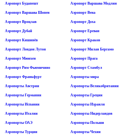
Аэропорт Будапешт
Аэропорт Варшава Модлин
Аэропорт Варшава Шопен
Аэропорт Вена
Аэропорт Вроцлав
Аэропорт Доха
Аэропорт Дубай
Аэропорт Ереван
Аэропорт Кишинёв
Аэропорт Краков
Аэропорт Лондон Лутон
Аэропорт Милан Бергамо
Аэропорт Мюнхен
Аэропорт Прага
Аэропорт Рим Фьюмичино
Аэропорт Стамбул
Аэропорт Франкфурт
Аэропорты мира
Аэропорты Австрии
Аэропорты Великобритании
Аэропорты Германии
Аэропорты Греции
Аэропорты Испании
Аэропорты Израиля
Аэропорты Италии
Аэропорты Нидерландов
Аэропорты ОАЭ
Аэропорты Польши
Аэропорты Турции
Аэропорты Чехии