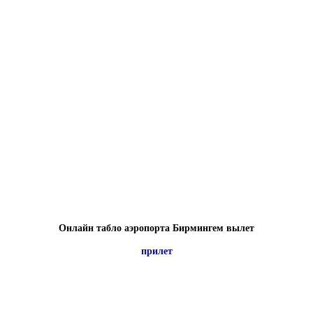
Онлайн табло аэропорта Бирмингем вылет
прилет