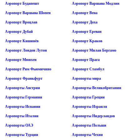
Аэропорт Будапешт
Аэропорт Варшава Модлин
Аэропорт Варшава Шопен
Аэропорт Вена
Аэропорт Вроцлав
Аэропорт Доха
Аэропорт Дубай
Аэропорт Ереван
Аэропорт Кишинёв
Аэропорт Краков
Аэропорт Лондон Лутон
Аэропорт Милан Бергамо
Аэропорт Мюнхен
Аэропорт Прага
Аэропорт Рим Фьюмичино
Аэропорт Стамбул
Аэропорт Франкфурт
Аэропорты мира
Аэропорты Австрии
Аэропорты Великобритании
Аэропорты Германии
Аэропорты Греции
Аэропорты Испании
Аэропорты Израиля
Аэропорты Италии
Аэропорты Нидерландов
Аэропорты ОАЭ
Аэропорты Польши
Аэропорты Турции
Аэропорты Чехии