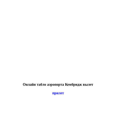
Онлайн табло аэропорта Кембридж вылет
прилет