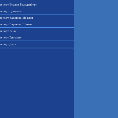
ропорт Берлин Бранденбург
ропорт Будапешт
ропорт Варшава Модлин
ропорт Варшава Шопен
ропорт Вена
ропорт Вроцлав
ропорт Доха