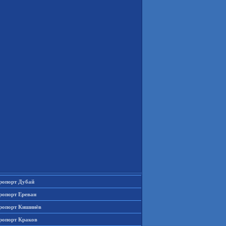
ропорт Дубай
ропорт Ереван
ропорт Кишинёв
ропорт Краков