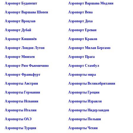
Аэропорт Будапешт
Аэропорт Варшава Модлин
Аэропорт Варшава Шопен
Аэропорт Вена
Аэропорт Вроцлав
Аэропорт Доха
Аэропорт Дубай
Аэропорт Ереван
Аэропорт Кишинёв
Аэропорт Краков
Аэропорт Лондон Лутон
Аэропорт Милан Бергамо
Аэропорт Мюнхен
Аэропорт Прага
Аэропорт Рим Фьюмичино
Аэропорт Стамбул
Аэропорт Франкфурт
Аэропорты мира
Аэропорты Австрии
Аэропорты Великобритании
Аэропорты Германии
Аэропорты Греции
Аэропорты Испании
Аэропорты Израиля
Аэропорты Италии
Аэропорты Нидерландов
Аэропорты ОАЭ
Аэропорты Польши
Аэропорты Турции
Аэропорты Чехии