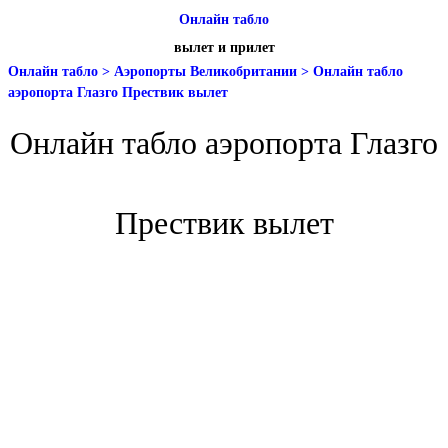
Онлайн табло
вылет и прилет
Онлайн табло
>
Аэропорты Великобритании
>
Онлайн табло
аэропорта Глазго Прествик вылет
Онлайн табло аэропорта Глазго
Прествик вылет