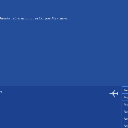
Онлайн табло аэропорта Остров Мэн вылет
Ав
ет
Аэ
Аэ
Аэ
Аэ
Аэ