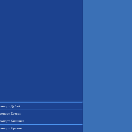
ропорт Дубай
ропорт Ереван
ропорт Кишинёв
ропорт Краков