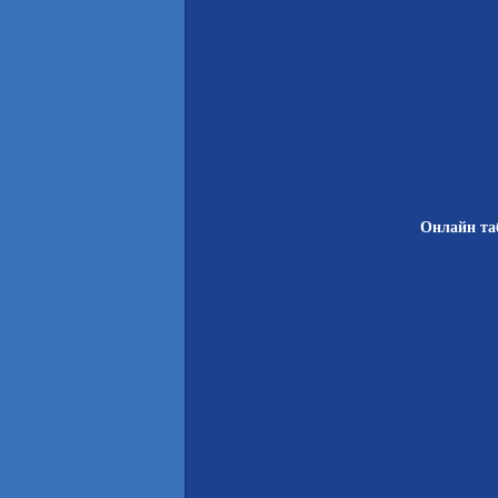
Онлайн та