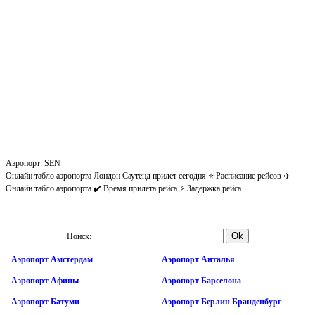
Аэропорт: SEN
Онлайн табло аэропорта Лондон Саутенд прилет сегодня ⭐ Расписание рейсов ✈️
Онлайн табло аэропорта ✔️ Время прилета рейса ⚡ Задержка рейса.
Поиск:
Аэропорт Амстердам
Аэропорт Анталья
Аэропорт Афины
Аэропорт Барселона
Аэропорт Батуми
Аэропорт Берлин Бранденбург