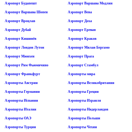
Аэропорт Будапешт
Аэропорт Варшава Модлин
Аэропорт Варшава Шопен
Аэропорт Вена
Аэропорт Вроцлав
Аэропорт Доха
Аэропорт Дубай
Аэропорт Ереван
Аэропорт Кишинёв
Аэропорт Краков
Аэропорт Лондон Лутон
Аэропорт Милан Бергамо
Аэропорт Мюнхен
Аэропорт Прага
Аэропорт Рим Фьюмичино
Аэропорт Стамбул
Аэропорт Франкфурт
Аэропорты мира
Аэропорты Австрии
Аэропорты Великобритании
Аэропорты Германии
Аэропорты Греции
Аэропорты Испании
Аэропорты Израиля
Аэропорты Италии
Аэропорты Нидерландов
Аэропорты ОАЭ
Аэропорты Польши
Аэропорты Турции
Аэропорты Чехии