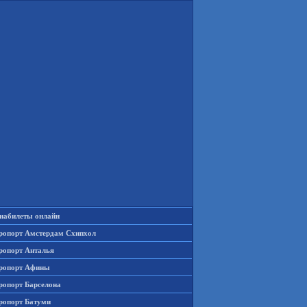
иабилеты онлайн
ропорт Амстердам Схипхол
ропорт Анталья
ропорт Афины
ропорт Барселона
ропорт Батуми