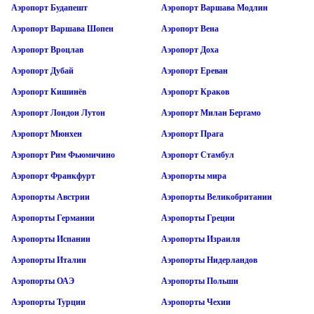
Аэропорт Будапешт
Аэропорт Варшава Модлин
Аэропорт Варшава Шопен
Аэропорт Вена
Аэропорт Вроцлав
Аэропорт Доха
Аэропорт Дубай
Аэропорт Ереван
Аэропорт Кишинёв
Аэропорт Краков
Аэропорт Лондон Лутон
Аэропорт Милан Бергамо
Аэропорт Мюнхен
Аэропорт Прага
Аэропорт Рим Фьюмичино
Аэропорт Стамбул
Аэропорт Франкфурт
Аэропорты мира
Аэропорты Австрии
Аэропорты Великобритании
Аэропорты Германии
Аэропорты Греции
Аэропорты Испании
Аэропорты Израиля
Аэропорты Италии
Аэропорты Нидерландов
Аэропорты ОАЭ
Аэропорты Польши
Аэропорты Турции
Аэропорты Чехии