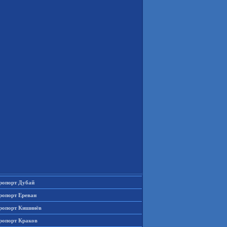
ропорт Дубай
ропорт Ереван
ропорт Кишинёв
ропорт Краков