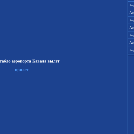
Аэ
Аэ
Аэ
Аэ
Аэ
Аэ
Аэ
табло аэропорта Кавала вылет
прилет