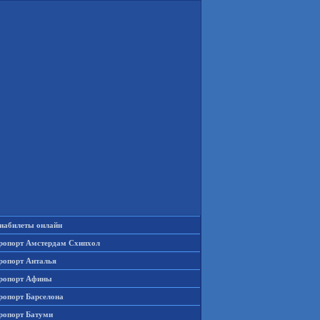
иабилеты онлайн
ропорт Амстердам Схипхол
ропорт Анталья
ропорт Афины
ропорт Барселона
ропорт Батуми