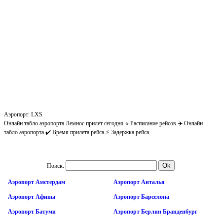
Аэропорт: LXS
Онлайн табло аэропорта Лемнос прилет сегодня ⭐ Расписание рейсов ✈️ Онлайн
табло аэропорта ✔️ Время прилета рейса ⚡ Задержка рейса.
Поиск:
Аэропорт Амстердам
Аэропорт Анталья
Аэропорт Афины
Аэропорт Барселона
Аэропорт Батуми
Аэропорт Берлин Бранденбург