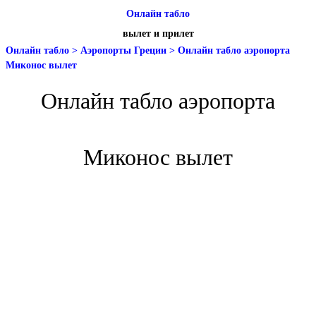
Онлайн табло
вылет и прилет
Онлайн табло
>
Аэропорты Греции
>
Онлайн табло аэропорта
Миконос вылет
Онлайн табло аэропорта
Миконос вылет