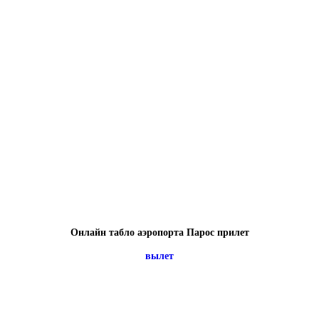
Онлайн табло аэропорта Парос прилет
вылет