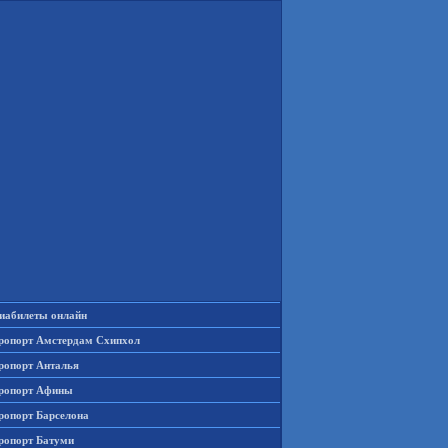
иабилеты онлайн
ропорт Амстердам Схипхол
ропорт Анталья
ропорт Афины
ропорт Барселона
ропорт Батуми