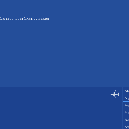
бло аэропорта Скиатос прилет
Ав
Аэ
Аэ
Аэ
Аэ
Аэ