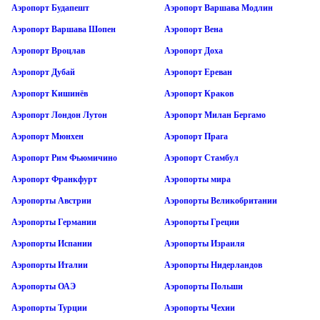
Аэропорт Будапешт
Аэропорт Варшава Модлин
Аэропорт Варшава Шопен
Аэропорт Вена
Аэропорт Вроцлав
Аэропорт Доха
Аэропорт Дубай
Аэропорт Ереван
Аэропорт Кишинёв
Аэропорт Краков
Аэропорт Лондон Лутон
Аэропорт Милан Бергамо
Аэропорт Мюнхен
Аэропорт Прага
Аэропорт Рим Фьюмичино
Аэропорт Стамбул
Аэропорт Франкфурт
Аэропорты мира
Аэропорты Австрии
Аэропорты Великобритании
Аэропорты Германии
Аэропорты Греции
Аэропорты Испании
Аэропорты Израиля
Аэропорты Италии
Аэропорты Нидерландов
Аэропорты ОАЭ
Аэропорты Польши
Аэропорты Турции
Аэропорты Чехии