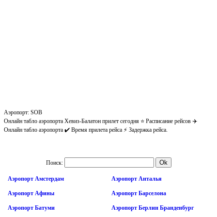
Аэропорт: SOB
Онлайн табло аэропорта Хевиз-Балатон прилет сегодня ⭐ Расписание рейсов ✈️
Онлайн табло аэропорта ✔️ Время прилета рейса ⚡ Задержка рейса.
Поиск:
Аэропорт Амстердам
Аэропорт Анталья
Аэропорт Афины
Аэропорт Барселона
Аэропорт Батуми
Аэропорт Берлин Бранденбург