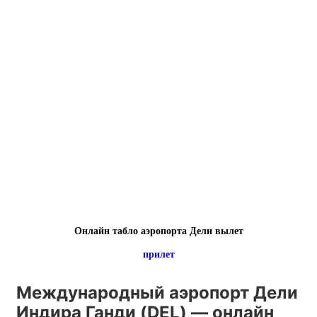
Онлайн табло аэропорта Дели вылет
прилет