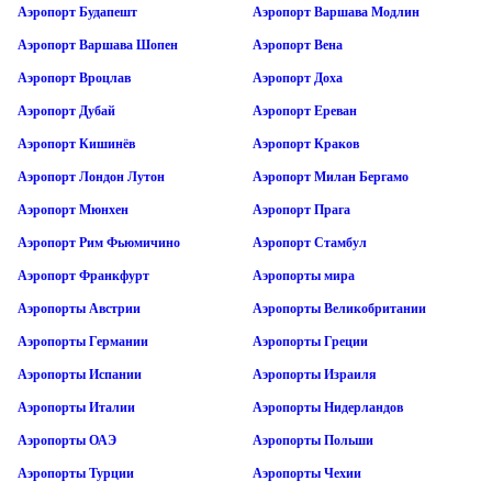
Аэропорт Будапешт
Аэропорт Варшава Модлин
Аэропорт Варшава Шопен
Аэропорт Вена
Аэропорт Вроцлав
Аэропорт Доха
Аэропорт Дубай
Аэропорт Ереван
Аэропорт Кишинёв
Аэропорт Краков
Аэропорт Лондон Лутон
Аэропорт Милан Бергамо
Аэропорт Мюнхен
Аэропорт Прага
Аэропорт Рим Фьюмичино
Аэропорт Стамбул
Аэропорт Франкфурт
Аэропорты мира
Аэропорты Австрии
Аэропорты Великобритании
Аэропорты Германии
Аэропорты Греции
Аэропорты Испании
Аэропорты Израиля
Аэропорты Италии
Аэропорты Нидерландов
Аэропорты ОАЭ
Аэропорты Польши
Аэропорты Турции
Аэропорты Чехии