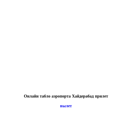
Онлайн табло аэропорта Хайдерабад прилет
вылет