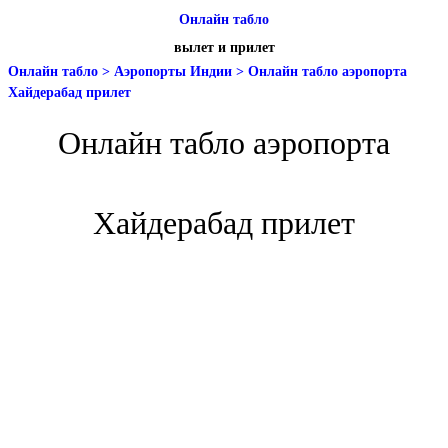
Онлайн табло
вылет и прилет
Онлайн табло
>
Аэропорты Индии
>
Онлайн табло аэропорта
Хайдерабад прилет
Онлайн табло аэропорта
Хайдерабад прилет