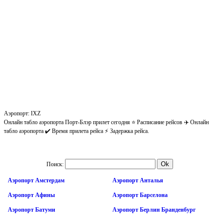
Аэропорт: IXZ
Онлайн табло аэропорта Порт-Блэр прилет сегодня ⭐ Расписание рейсов ✈️ Онлайн
табло аэропорта ✔️ Время прилета рейса ⚡ Задержка рейса.
Поиск:
Аэропорт Амстердам
Аэропорт Анталья
Аэропорт Афины
Аэропорт Барселона
Аэропорт Батуми
Аэропорт Берлин Бранденбург