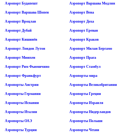
Аэропорт Будапешт
Аэропорт Варшава Модлин
Аэропорт Варшава Шопен
Аэропорт Вена
Аэропорт Вроцлав
Аэропорт Доха
Аэропорт Дубай
Аэропорт Ереван
Аэропорт Кишинёв
Аэропорт Краков
Аэропорт Лондон Лутон
Аэропорт Милан Бергамо
Аэропорт Мюнхен
Аэропорт Прага
Аэропорт Рим Фьюмичино
Аэропорт Стамбул
Аэропорт Франкфурт
Аэропорты мира
Аэропорты Австрии
Аэропорты Великобритании
Аэропорты Германии
Аэропорты Греции
Аэропорты Испании
Аэропорты Израиля
Аэропорты Италии
Аэропорты Нидерландов
Аэропорты ОАЭ
Аэропорты Польши
Аэропорты Турции
Аэропорты Чехии