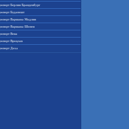
ропорт Берлин Бранденбург
ропорт Будапешт
ропорт Варшава Модлин
ропорт Варшава Шопен
ропорт Вена
ропорт Вроцлав
ропорт Доха