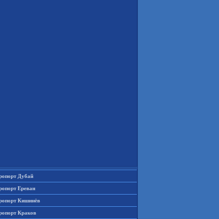
ропорт Дубай
ропорт Ереван
ропорт Кишинёв
ропорт Краков