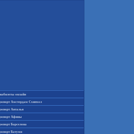
иабилеты онлайн
ропорт Амстердам Схипхол
ропорт Анталья
ропорт Афины
ропорт Барселона
ропорт Батуми