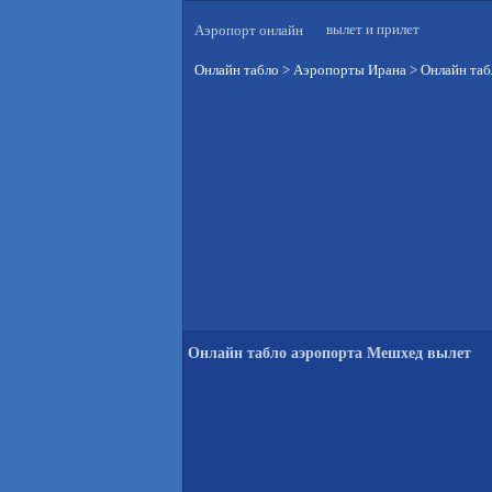
вылет и прилет
Аэропорт онлайн
Онлайн табло
>
Аэропорты Ирана
>
Онлайн таб
Онлайн табло аэропорта Мешхед вылет