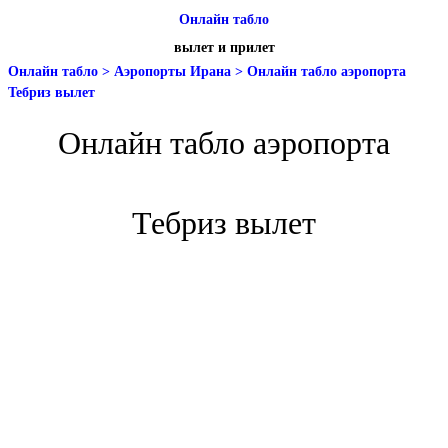
Онлайн табло
вылет и прилет
Онлайн табло
>
Аэропорты Ирана
>
Онлайн табло аэропорта
Тебриз вылет
Онлайн табло аэропорта
Тебриз вылет