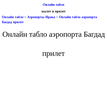
Онлайн табло
вылет и прилет
Онлайн табло
>
Аэропорты Ирака
>
Онлайн табло аэропорта
Багдад прилет
Онлайн табло аэропорта Багдад
прилет