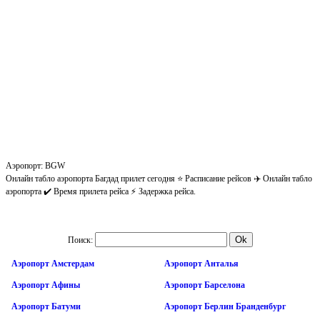
Аэропорт: BGW
Онлайн табло аэропорта Багдад прилет сегодня ⭐ Расписание рейсов ✈️ Онлайн табло
аэропорта ✔️ Время прилета рейса ⚡ Задержка рейса.
Поиск:
Аэропорт Амстердам
Аэропорт Анталья
Аэропорт Афины
Аэропорт Барселона
Аэропорт Батуми
Аэропорт Берлин Бранденбург