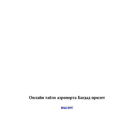
Онлайн табло аэропорта Багдад прилет
вылет