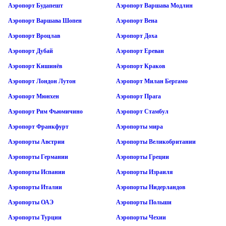
Аэропорт Будапешт
Аэропорт Варшава Модлин
Аэропорт Варшава Шопен
Аэропорт Вена
Аэропорт Вроцлав
Аэропорт Доха
Аэропорт Дубай
Аэропорт Ереван
Аэропорт Кишинёв
Аэропорт Краков
Аэропорт Лондон Лутон
Аэропорт Милан Бергамо
Аэропорт Мюнхен
Аэропорт Прага
Аэропорт Рим Фьюмичино
Аэропорт Стамбул
Аэропорт Франкфурт
Аэропорты мира
Аэропорты Австрии
Аэропорты Великобритании
Аэропорты Германии
Аэропорты Греции
Аэропорты Испании
Аэропорты Израиля
Аэропорты Италии
Аэропорты Нидерландов
Аэропорты ОАЭ
Аэропорты Польши
Аэропорты Турции
Аэропорты Чехии