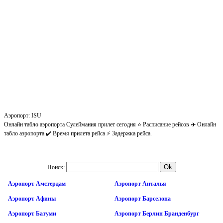
Аэропорт: ISU
Онлайн табло аэропорта Сулеймания прилет сегодня ⭐ Расписание рейсов ✈️ Онлайн
табло аэропорта ✔️ Время прилета рейса ⚡ Задержка рейса.
Поиск:
Аэропорт Амстердам
Аэропорт Анталья
Аэропорт Афины
Аэропорт Барселона
Аэропорт Батуми
Аэропорт Берлин Бранденбург