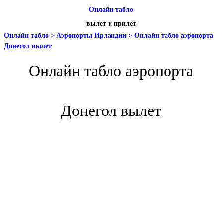
Онлайн табло
вылет и прилет
Онлайн табло
>
Аэропорты Ирландии
>
Онлайн табло аэропорта
Донегол вылет
Онлайн табло аэропорта
Донегол вылет