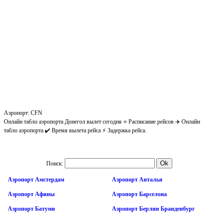
Аэропорт: CFN
Онлайн табло аэропорта Донегол вылет сегодня ⭐ Расписание рейсов ✈️ Онлайн
табло аэропорта ✔️ Время вылета рейса ⚡ Задержка рейса.
Поиск:
Аэропорт Амстердам
Аэропорт Анталья
Аэропорт Афины
Аэропорт Барселона
Аэропорт Батуми
Аэропорт Берлин Бранденбург