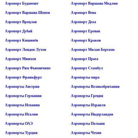
Аэропорт Будапешт
Аэропорт Варшава Модлин
Аэропорт Варшава Шопен
Аэропорт Вена
Аэропорт Вроцлав
Аэропорт Доха
Аэропорт Дубай
Аэропорт Ереван
Аэропорт Кишинёв
Аэропорт Краков
Аэропорт Лондон Лутон
Аэропорт Милан Бергамо
Аэропорт Мюнхен
Аэропорт Прага
Аэропорт Рим Фьюмичино
Аэропорт Стамбул
Аэропорт Франкфурт
Аэропорты мира
Аэропорты Австрии
Аэропорты Великобритании
Аэропорты Германии
Аэропорты Греции
Аэропорты Испании
Аэропорты Израиля
Аэропорты Италии
Аэропорты Нидерландов
Аэропорты ОАЭ
Аэропорты Польши
Аэропорты Турции
Аэропорты Чехии