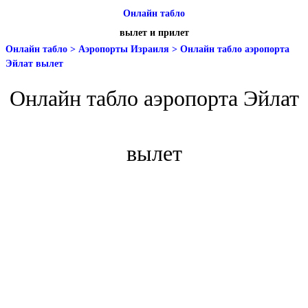
Онлайн табло
вылет и прилет
Онлайн табло
>
Аэропорты Израиля
>
Онлайн табло аэропорта
Эйлат вылет
Онлайн табло аэропорта Эйлат
вылет