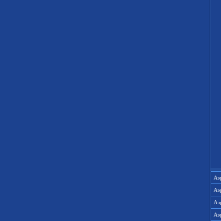
Аэ
Аэ
Аэ
Аэ