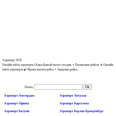
Аэропорт: KIX
Онлайн табло аэропорта Осака Кансай вылет сегодня ⭐ Расписание рейсов ✈️ Онлайн
табло аэропорта ✔️ Время вылета рейса ⚡ Задержка рейса.
Поиск:
Аэропорт Амстердам
Аэропорт Анталья
Аэропорт Афины
Аэропорт Барселона
Аэропорт Батуми
Аэропорт Берлин Бранденбург