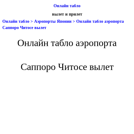
Онлайн табло
вылет и прилет
Онлайн табло
>
Аэропорты Японии
>
Онлайн табло аэропорта
Саппоро Читосе вылет
Онлайн табло аэропорта
Саппоро Читосе вылет