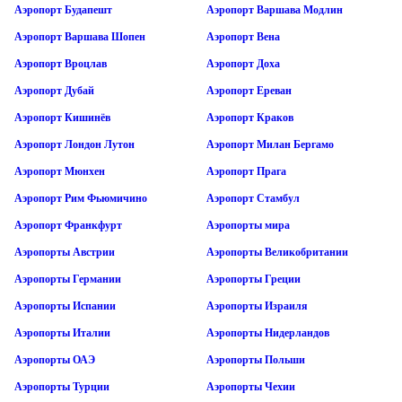
Аэропорт Будапешт
Аэропорт Варшава Модлин
Аэропорт Варшава Шопен
Аэропорт Вена
Аэропорт Вроцлав
Аэропорт Доха
Аэропорт Дубай
Аэропорт Ереван
Аэропорт Кишинёв
Аэропорт Краков
Аэропорт Лондон Лутон
Аэропорт Милан Бергамо
Аэропорт Мюнхен
Аэропорт Прага
Аэропорт Рим Фьюмичино
Аэропорт Стамбул
Аэропорт Франкфурт
Аэропорты мира
Аэропорты Австрии
Аэропорты Великобритании
Аэропорты Германии
Аэропорты Греции
Аэропорты Испании
Аэропорты Израиля
Аэропорты Италии
Аэропорты Нидерландов
Аэропорты ОАЭ
Аэропорты Польши
Аэропорты Турции
Аэропорты Чехии