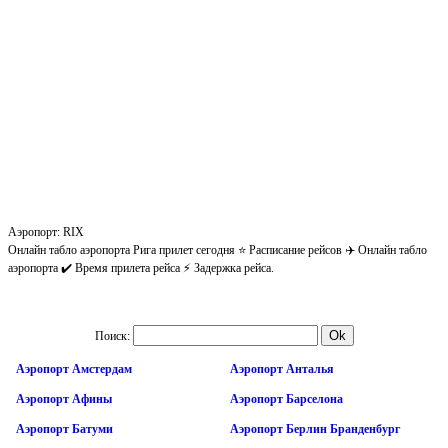
Аэропорт: RIX
Онлайн табло аэропорта Рига прилет сегодня ⭐ Расписание рейсов ✈️ Онлайн табло
аэропорта ✔️ Время прилета рейса ⚡ Задержка рейса.
Поиск:
Аэропорт Амстердам
Аэропорт Анталья
Аэропорт Афины
Аэропорт Барселона
Аэропорт Батуми
Аэропорт Берлин Бранденбург