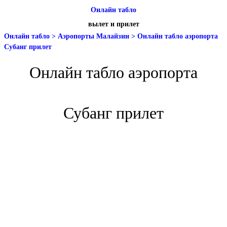
Онлайн табло
вылет и прилет
Онлайн табло
>
Аэропорты Малайзии
>
Онлайн табло аэропорта
Субанг прилет
Онлайн табло аэропорта
Субанг прилет