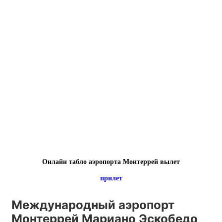
Онлайн табло аэропорта Монтеррей вылет
прилет