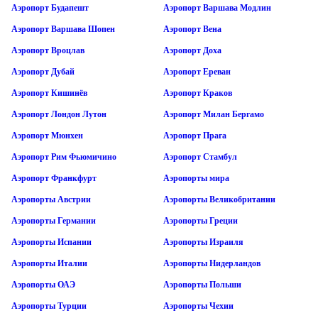
Аэропорт Будапешт
Аэропорт Варшава Модлин
Аэропорт Варшава Шопен
Аэропорт Вена
Аэропорт Вроцлав
Аэропорт Доха
Аэропорт Дубай
Аэропорт Ереван
Аэропорт Кишинёв
Аэропорт Краков
Аэропорт Лондон Лутон
Аэропорт Милан Бергамо
Аэропорт Мюнхен
Аэропорт Прага
Аэропорт Рим Фьюмичино
Аэропорт Стамбул
Аэропорт Франкфурт
Аэропорты мира
Аэропорты Австрии
Аэропорты Великобритании
Аэропорты Германии
Аэропорты Греции
Аэропорты Испании
Аэропорты Израиля
Аэропорты Италии
Аэропорты Нидерландов
Аэропорты ОАЭ
Аэропорты Польши
Аэропорты Турции
Аэропорты Чехии