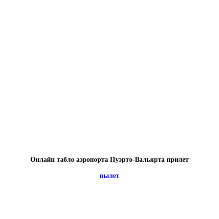
Онлайн табло аэропорта Пуэрто-Вальярта прилет
вылет