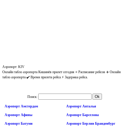
Аэропорт: KIV
Онлайн табло аэропорта Кишинёв прилет сегодня ⭐ Расписание рейсов ✈️ Онлайн
табло аэропорта ✔️ Время прилета рейса ⚡ Задержка рейса.
Поиск:
Аэропорт Амстердам
Аэропорт Анталья
Аэропорт Афины
Аэропорт Барселона
Аэропорт Батуми
Аэропорт Берлин Бранденбург