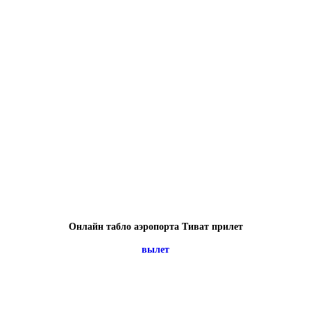
Онлайн табло аэропорта Тиват прилет
вылет