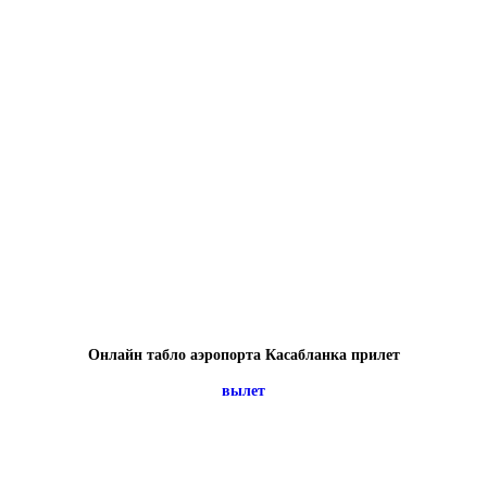
Онлайн табло аэропорта Касабланка прилет
вылет