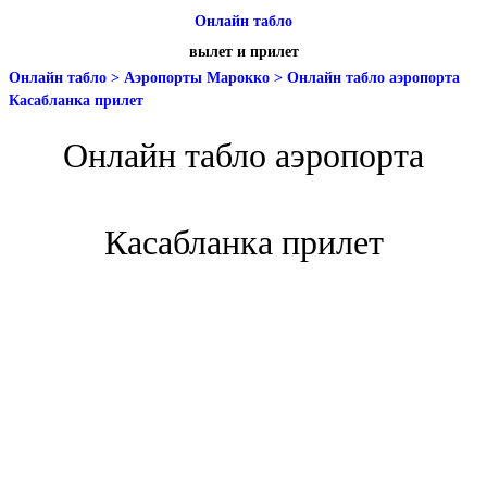
Онлайн табло
вылет и прилет
Онлайн табло
>
Аэропорты Марокко
>
Онлайн табло аэропорта
Касабланка прилет
Онлайн табло аэропорта
Касабланка прилет