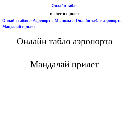
Онлайн табло
вылет и прилет
Онлайн табло
>
Аэропорты Мьянмы
>
Онлайн табло аэропорта
Мандалай прилет
Онлайн табло аэропорта
Мандалай прилет