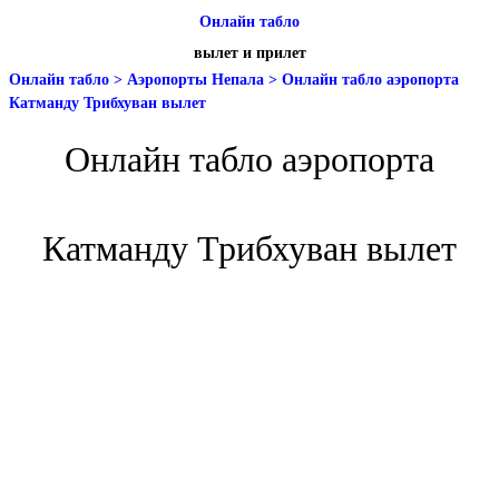
Онлайн табло
вылет и прилет
Онлайн табло
>
Аэропорты Непала
>
Онлайн табло аэропорта
Катманду Трибхуван вылет
Онлайн табло аэропорта
Катманду Трибхуван вылет