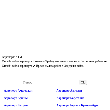
Аэропорт: KTM
Онлайн табло аэропорта Катманду Трибхуван вылет сегодня ⭐ Расписание рейсов ✈️
Онлайн табло аэропорта ✔️ Время вылета рейса ⚡ Задержка рейса.
Поиск:
Аэропорт Амстердам
Аэропорт Анталья
Аэропорт Афины
Аэропорт Барселона
Аэропорт Батуми
Аэропорт Берлин Бранденбург