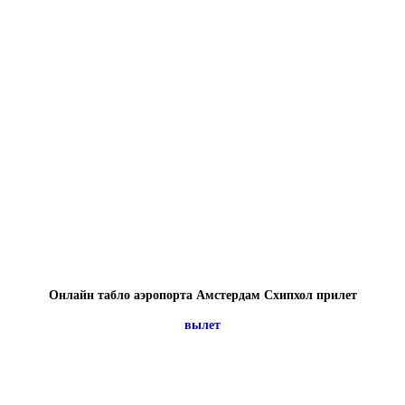
Онлайн табло аэропорта Амстердам Схипхол прилет
вылет