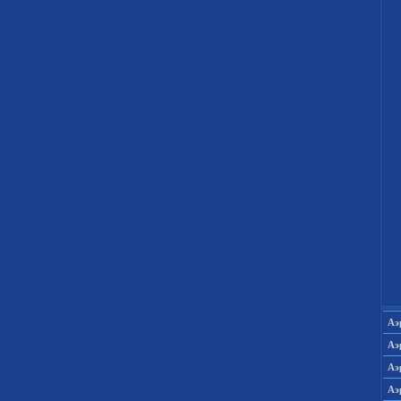
Аэ
Аэ
Аэ
Аэ