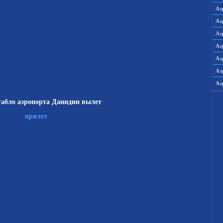
Аэ
Аэ
Аэ
Аэ
Аэ
Аэ
Аэ
абло аэропорта Данидин вылет
прилет