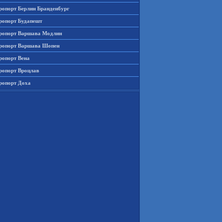
ропорт Берлин Бранденбург
ропорт Будапешт
ропорт Варшава Модлин
ропорт Варшава Шопен
ропорт Вена
ропорт Вроцлав
ропорт Доха