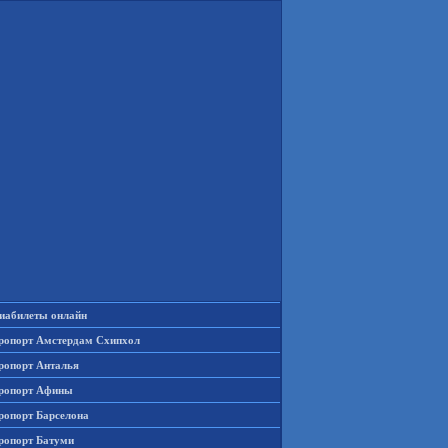
иабилеты онлайн
ропорт Амстердам Схипхол
ропорт Анталья
ропорт Афины
ропорт Барселона
ропорт Батуми