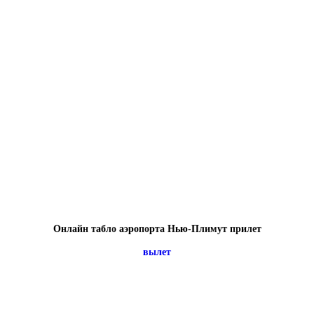
Онлайн табло аэропорта Нью-Плимут прилет
вылет