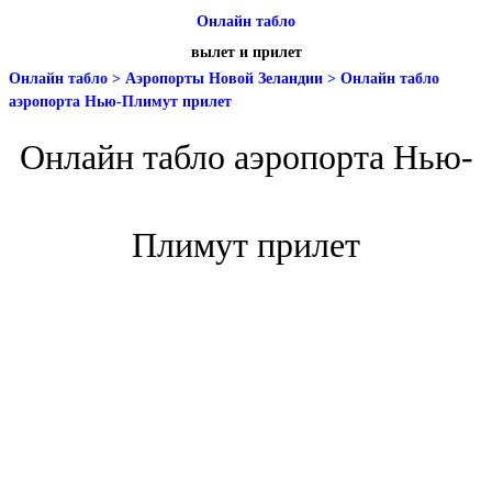
Онлайн табло
вылет и прилет
Онлайн табло
>
Аэропорты Новой Зеландии
>
Онлайн табло
аэропорта Нью-Плимут прилет
Онлайн табло аэропорта Нью-
Плимут прилет