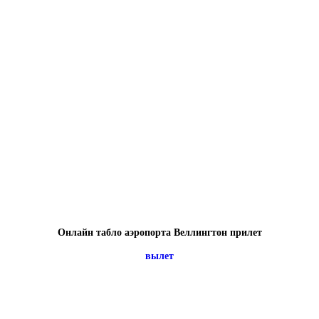
Онлайн табло аэропорта Веллингтон прилет
вылет