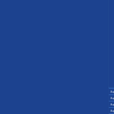
Аэ
Аэ
Аэ
Аэ