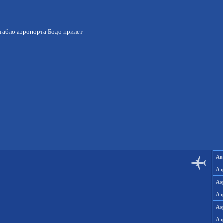
табло аэропорта Бодо прилет
Ав
Аэ
Аэ
Аэ
Аэ
Аэ