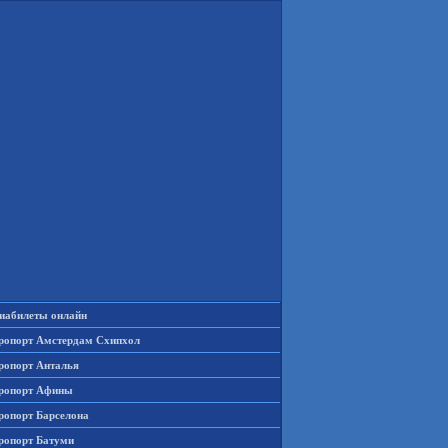
иабилеты онлайн
ропорт Амстердам Схипхол
ропорт Анталья
ропорт Афины
ропорт Барселона
ропорт Батуми