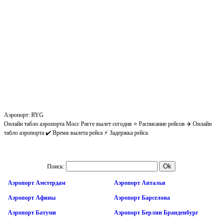
Аэропорт: RYG
Онлайн табло аэропорта Мосс Ригге вылет сегодня ⭐ Расписание рейсов ✈️ Онлайн
табло аэропорта ✔️ Время вылета рейса ⚡ Задержка рейса.
Поиск:
Аэропорт Амстердам
Аэропорт Анталья
Аэропорт Афины
Аэропорт Барселона
Аэропорт Батуми
Аэропорт Берлин Бранденбург