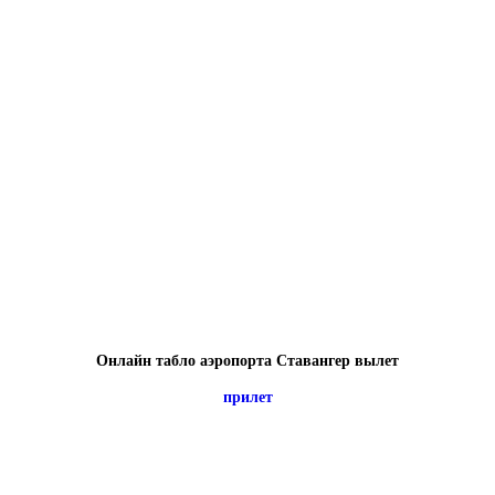
Онлайн табло аэропорта Ставангер вылет
прилет