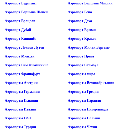
Аэропорт Будапешт
Аэропорт Варшава Модлин
Аэропорт Варшава Шопен
Аэропорт Вена
Аэропорт Вроцлав
Аэропорт Доха
Аэропорт Дубай
Аэропорт Ереван
Аэропорт Кишинёв
Аэропорт Краков
Аэропорт Лондон Лутон
Аэропорт Милан Бергамо
Аэропорт Мюнхен
Аэропорт Прага
Аэропорт Рим Фьюмичино
Аэропорт Стамбул
Аэропорт Франкфурт
Аэропорты мира
Аэропорты Австрии
Аэропорты Великобритании
Аэропорты Германии
Аэропорты Греции
Аэропорты Испании
Аэропорты Израиля
Аэропорты Италии
Аэропорты Нидерландов
Аэропорты ОАЭ
Аэропорты Польши
Аэропорты Турции
Аэропорты Чехии