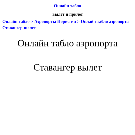
Онлайн табло
вылет и прилет
Онлайн табло
>
Аэропорты Норвегии
>
Онлайн табло аэропорта
Ставангер вылет
Онлайн табло аэропорта
Ставангер вылет