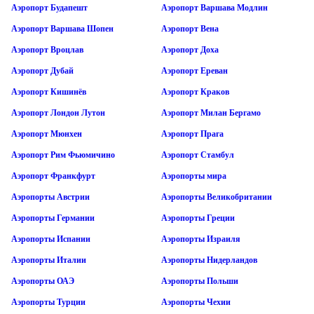
Аэропорт Будапешт
Аэропорт Варшава Модлин
Аэропорт Варшава Шопен
Аэропорт Вена
Аэропорт Вроцлав
Аэропорт Доха
Аэропорт Дубай
Аэропорт Ереван
Аэропорт Кишинёв
Аэропорт Краков
Аэропорт Лондон Лутон
Аэропорт Милан Бергамо
Аэропорт Мюнхен
Аэропорт Прага
Аэропорт Рим Фьюмичино
Аэропорт Стамбул
Аэропорт Франкфурт
Аэропорты мира
Аэропорты Австрии
Аэропорты Великобритании
Аэропорты Германии
Аэропорты Греции
Аэропорты Испании
Аэропорты Израиля
Аэропорты Италии
Аэропорты Нидерландов
Аэропорты ОАЭ
Аэропорты Польши
Аэропорты Турции
Аэропорты Чехии