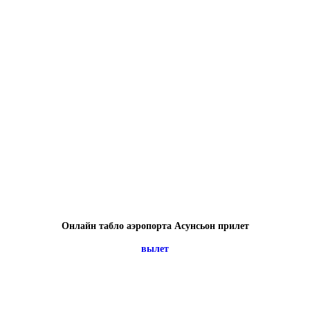
Онлайн табло аэропорта Асунсьон прилет
вылет