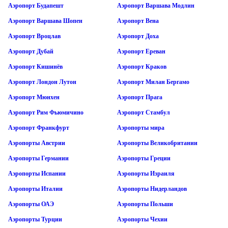
Аэропорт Будапешт
Аэропорт Варшава Модлин
Аэропорт Варшава Шопен
Аэропорт Вена
Аэропорт Вроцлав
Аэропорт Доха
Аэропорт Дубай
Аэропорт Ереван
Аэропорт Кишинёв
Аэропорт Краков
Аэропорт Лондон Лутон
Аэропорт Милан Бергамо
Аэропорт Мюнхен
Аэропорт Прага
Аэропорт Рим Фьюмичино
Аэропорт Стамбул
Аэропорт Франкфурт
Аэропорты мира
Аэропорты Австрии
Аэропорты Великобритании
Аэропорты Германии
Аэропорты Греции
Аэропорты Испании
Аэропорты Израиля
Аэропорты Италии
Аэропорты Нидерландов
Аэропорты ОАЭ
Аэропорты Польши
Аэропорты Турции
Аэропорты Чехии