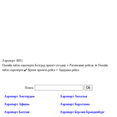
Аэропорт: BEG
Онлайн табло аэропорта Белград прилет сегодня ⭐ Расписание рейсов ✈️ Онлайн
табло аэропорта ✔️ Время прилета рейса ⚡ Задержка рейса.
Поиск:
Аэропорт Амстердам
Аэропорт Анталья
Аэропорт Афины
Аэропорт Барселона
Аэропорт Батуми
Аэропорт Берлин Бранденбург