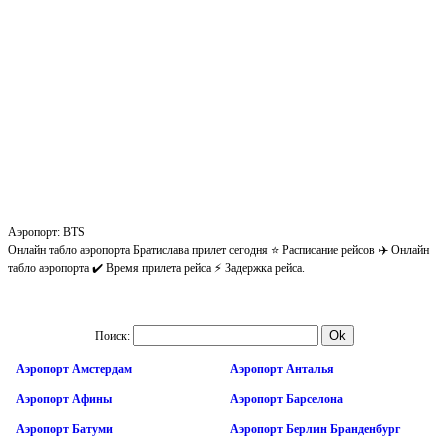
Аэропорт: BTS
Онлайн табло аэропорта Братислава прилет сегодня ⭐ Расписание рейсов ✈️ Онлайн
табло аэропорта ✔️ Время прилета рейса ⚡ Задержка рейса.
Поиск:
Аэропорт Амстердам
Аэропорт Анталья
Аэропорт Афины
Аэропорт Барселона
Аэропорт Батуми
Аэропорт Берлин Бранденбург