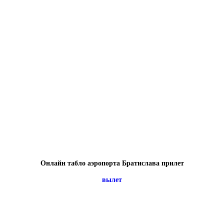
Онлайн табло аэропорта Братислава прилет
вылет