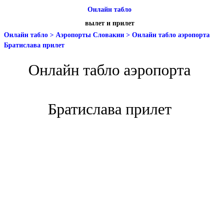
Онлайн табло
вылет и прилет
Онлайн табло
>
Аэропорты Словакии
>
Онлайн табло аэропорта
Братислава прилет
Онлайн табло аэропорта
Братислава прилет