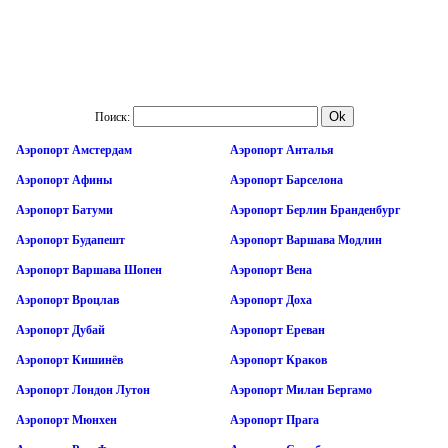
Поиск:
Аэропорт Амстердам
Аэропорт Анталья
Аэропорт Афины
Аэропорт Барселона
Аэропорт Батуми
Аэропорт Берлин Бранденбург
Аэропорт Будапешт
Аэропорт Варшава Модлин
Аэропорт Варшава Шопен
Аэропорт Вена
Аэропорт Вроцлав
Аэропорт Доха
Аэропорт Дубай
Аэропорт Ереван
Аэропорт Кишинёв
Аэропорт Краков
Аэропорт Лондон Лутон
Аэропорт Милан Бергамо
Аэропорт Мюнхен
Аэропорт Прага