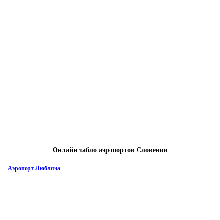
Онлайн табло аэропортов Словении
Аэропорт Любляна