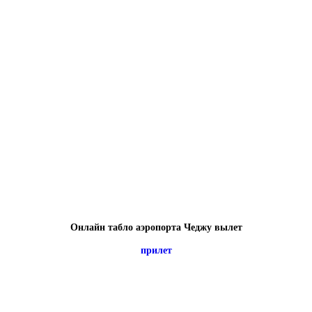
Онлайн табло аэропорта Чеджу вылет
прилет