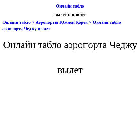
Онлайн табло
вылет и прилет
Онлайн табло
>
Аэропорты Южной Кореи
>
Онлайн табло
аэропорта Чеджу вылет
Онлайн табло аэропорта Чеджу
вылет