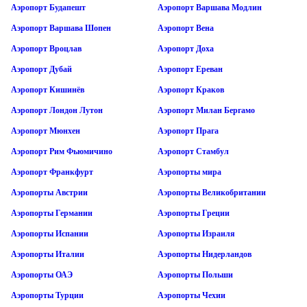
Аэропорт Будапешт
Аэропорт Варшава Модлин
Аэропорт Варшава Шопен
Аэропорт Вена
Аэропорт Вроцлав
Аэропорт Доха
Аэропорт Дубай
Аэропорт Ереван
Аэропорт Кишинёв
Аэропорт Краков
Аэропорт Лондон Лутон
Аэропорт Милан Бергамо
Аэропорт Мюнхен
Аэропорт Прага
Аэропорт Рим Фьюмичино
Аэропорт Стамбул
Аэропорт Франкфурт
Аэропорты мира
Аэропорты Австрии
Аэропорты Великобритании
Аэропорты Германии
Аэропорты Греции
Аэропорты Испании
Аэропорты Израиля
Аэропорты Италии
Аэропорты Нидерландов
Аэропорты ОАЭ
Аэропорты Польши
Аэропорты Турции
Аэропорты Чехии